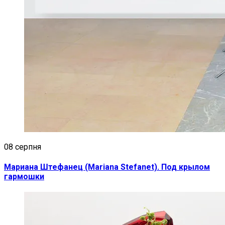
08 серпня
Мариана Штефанец (Mariana Stefanet). Под крылом
гармошки