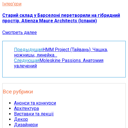
Інтер'єри
Старий склад у Барселоні перетворили на гібридний
простір. Atienza Maure Architects (Іспанія)
Смотреть далее
Предыдущая
HMM Project (Тайвань). Чашка,
ножницы, линейка…
Следующая
Moleskine Passions. Анатомия
увлечений
Все рубрики
Анонси та конкурси
Архітектура
Виставки та лекції
Декор
Дизайнери