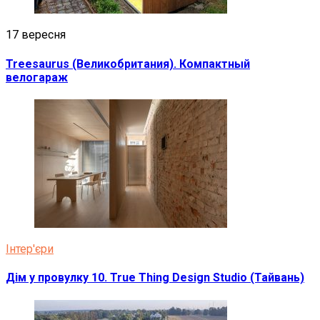
17 вересня
Treesaurus (Великобритания). Компактный
велогараж
Інтер'єри
Дім у провулку 10. True Thing Design Studio (Тайвань)