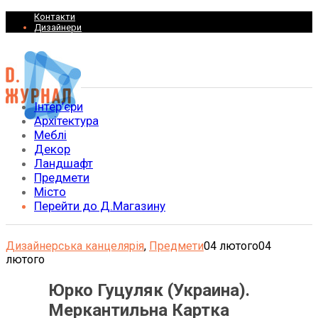
Контакти
Дизайнери
Інтер’єри
Архітектура
Меблі
Декор
Ландшафт
Предмети
Місто
Перейти до Д.Магазину
Дизайнерська канцелярія
,
Предмети
04 лютого
04
лютого
Юрко Гуцуляк (Украина).
Меркантильна Картка