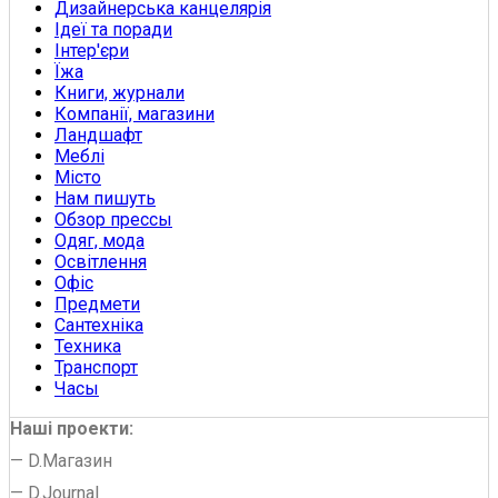
Дизайнерська канцелярія
Ідеї та поради
Інтер'єри
Їжа
Книги, журнали
Компанії, магазини
Ландшафт
Меблі
Місто
Нам пишуть
Обзор прессы
Одяг, мода
Освітлення
Офіс
Предмети
Сантехніка
Техника
Транспорт
Часы
Наші проекти:
—
D.Магазин
—
D.Journal