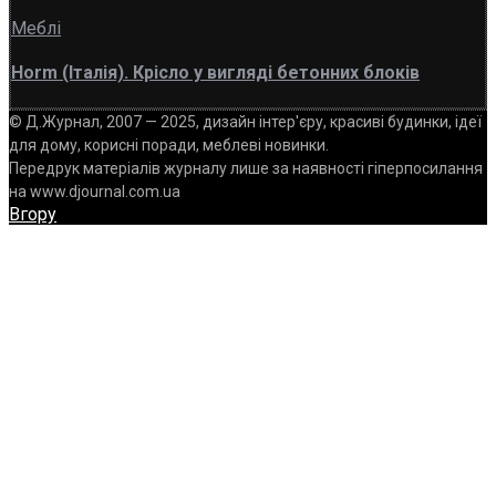
Меблі
Horm (Італія). Крісло у вигляді бетонних блоків
© Д.Журнал, 2007 — 2025, дизайн інтер'єру, красиві будинки, ідеї
для дому, корисні поради, меблеві новинки.
Передрук матеріалів журналу лише за наявності гіперпосилання
на www.djournal.com.ua
Вгору