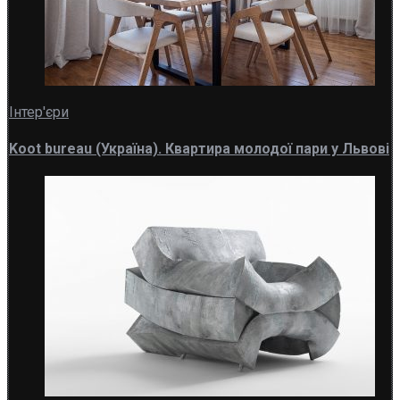
Інтер'єри
Koot bureau (Україна). Квартира молодої пари у Львові