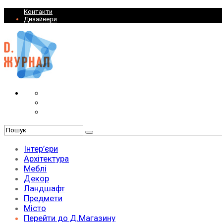
Контакти
Дизайнери
Інтер’єри
Архітектура
Меблі
Декор
Ландшафт
Предмети
Місто
Перейти до Д.Магазину