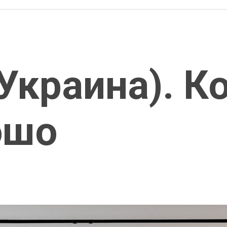
(Украина). К
ошо