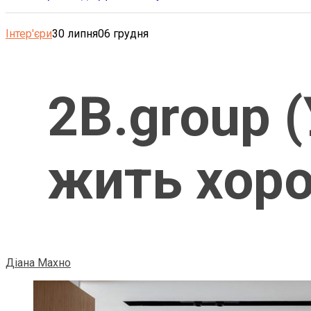
Інтер'єри
30 липня
06 грудня
2B.group 
жить хор
Діана Махно