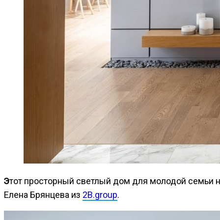
Этот просторный светлый дом для молодой семьи носит красноречивое название Good Life. Авторами проекта стали Ольга Богданова, Олег Матющенко и
Елена Брянцева из
2B.group
.