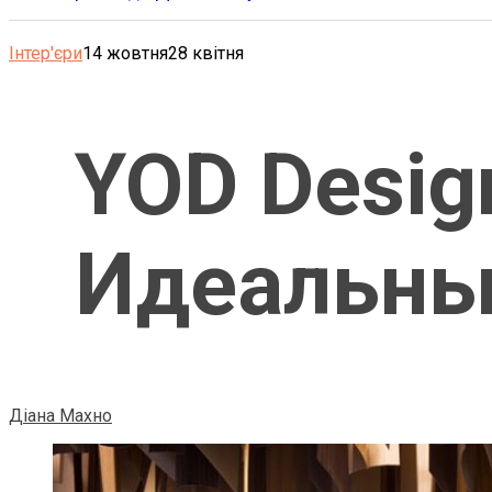
Інтер'єри
14 жовтня
28 квітня
YOD Desig
Идеальны
Діана Махно