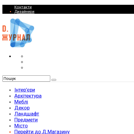
Контакти
Дизайнери
Інтер’єри
Архітектура
Меблі
Декор
Ландшафт
Предмети
Місто
Перейти до Д.Магазину