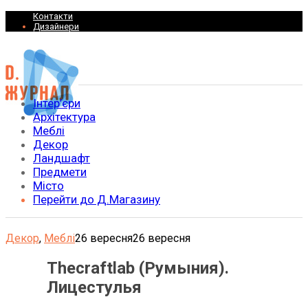
Контакти
Дизайнери
Інтер’єри
Архітектура
Меблі
Декор
Ландшафт
Предмети
Місто
Перейти до Д.Магазину
Декор
,
Меблі
26 вересня
26 вересня
Thecraftlab (Румыния).
Лицестулья