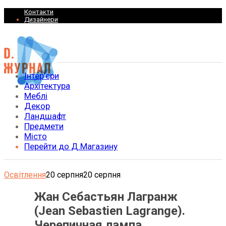
Контакти
Дизайнери
Інтер’єри
Архітектура
Меблі
Декор
Ландшафт
Предмети
Місто
Перейти до Д.Магазину
Освітлення
20 серпня
20 серпня
Жан Себастьян Лагранж
(Jean Sebastien Lagrange).
Черепичная лампа