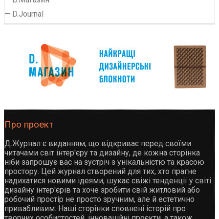
—
D.Journal
Про проект
Д.Журнал є виданням, що відкриває перед своїми
читачами світ інтер'єру та дизайну, де кожна сторінка
ніби запрошує вас на зустріч з унікальністю та красою
простору. Цей журнал створений для тих, хто прагне
надихатися новими ідеями, шукає свіжі тенденції у світі
дизайну інтер'єрів та хоче зробити свій житловий або
робочий простір не просто зручним, але й естетично
привабливим. Наші сторінки сповнені історій про
творчих особистостей, інноваційні проєкти, а також