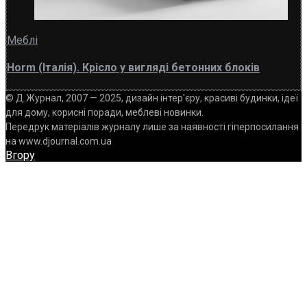
Меблі
Horm (Італія). Крісло у вигляді бетонних блоків
© Д.Журнал, 2007 — 2025, дизайн інтер'єру, красиві будинки, ідеї
для дому, корисні поради, меблеві новинки.
Передрук матеріалів журналу лише за наявності гіперпосилання
на www.djournal.com.ua
Вгору