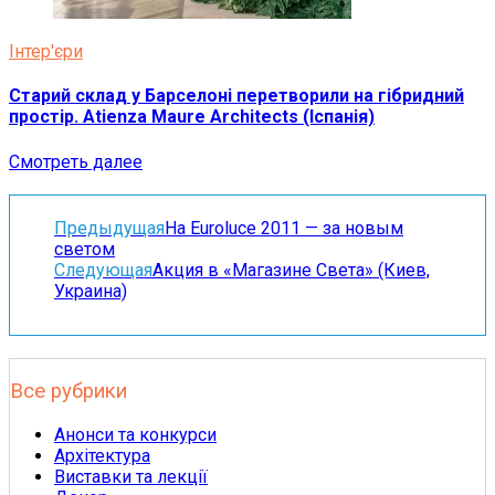
Інтер'єри
Старий склад у Барселоні перетворили на гібридний
простір. Atienza Maure Architects (Іспанія)
Смотреть далее
Предыдущая
На Euroluce 2011 — за новым
светом
Следующая
Акция в «Магазине Света» (Киев,
Украина)
Все рубрики
Анонси та конкурси
Архітектура
Виставки та лекції