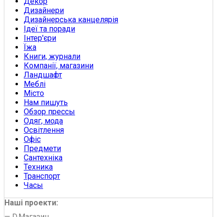
Декор
Дизайнери
Дизайнерська канцелярія
Ідеї та поради
Інтер'єри
Їжа
Книги, журнали
Компанії, магазини
Ландшафт
Меблі
Місто
Нам пишуть
Обзор прессы
Одяг, мода
Освітлення
Офіс
Предмети
Сантехніка
Техника
Транспорт
Часы
Наші проекти:
—
D.Магазин