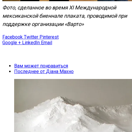
Фото, сделанное во время ХІ Международной
мексиканской биеннале плаката, проводимой при
поддержке организации «Варто»
Facebook
Twitter
Pinterest
Google +
LinkedIn
Email
Вам может понравиться
Последнее от
Діана Махно