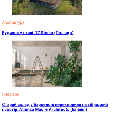
Архітектура
Будинок у схилі. 77 Studio (Польща)
Інтер'єри
Старий склад у Барселоні перетворили на гібридний
простір. Atienza Maure Architects (Іспанія)