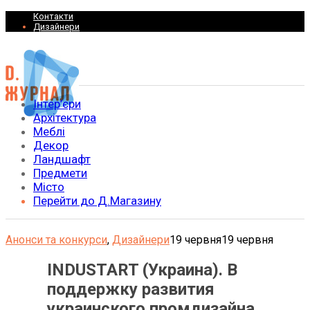
Контакти
Дизайнери
Інтер’єри
Архітектура
Меблі
Декор
Ландшафт
Предмети
Місто
Перейти до Д.Магазину
Анонси та конкурси
,
Дизайнери
19 червня
19 червня
INDUSTART (Украина). В
поддержку развития
украинского промдизайна