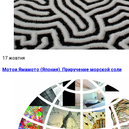
17 жовтня
Мотои Ямамото (Япония). Приручение морской соли