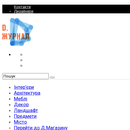
Контакти
Дизайнери
Інтер’єри
Архітектура
Меблі
Декор
Ландшафт
Предмети
Місто
Перейти до Д.Магазину