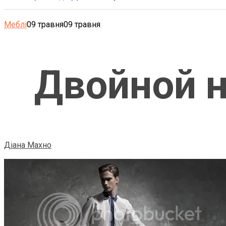
Меблі
09 травня
09 травня
Двойной 
Діана Махно