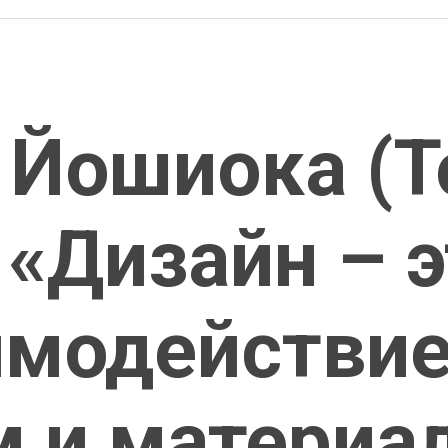
Йошиока (To
 «Дизайн – 
имодействи
м и материа