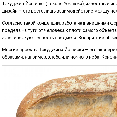
Токуджин Йошиока (Tokujin Yoshioka), известный яп
дизайн – это всего лишь взаимодействие между че
Согласно такой концепции, работа над внешними ф
предела на пути от человека к плоти самого объект
эстетическую ценность предмета. Восприятие объект
Многие проекты Токуджина Йошиоки – это экспери
образами, например, хлеба или ночного неба. Конеч