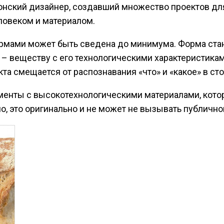
онский дизайнер, создавший множество проектов для D
ловеком и материалом.
ормами может быть сведена до минимума. Форма стан
а – веществу с его технологическими характеристика
а смещается от распознавания «что» и «какое» в стор
менты с высокотехнологическими материалами, кото
но, это оригинально и не может не вызывать публично