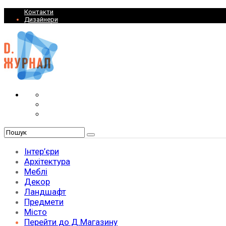
Контакти
Дизайнери
Інтер’єри
Архітектура
Меблі
Декор
Ландшафт
Предмети
Місто
Перейти до Д.Магазину