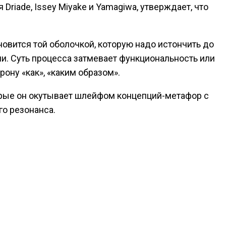
riade, Issey Miyake и Yamagiwa, утверждает, что
овится той оболочкой, которую надо истончить до
ми. Суть процесса затмевает функциональность или
ону «как», «каким образом».
рые он окутывает шлейфом концепций-метафор с
го резонанса.