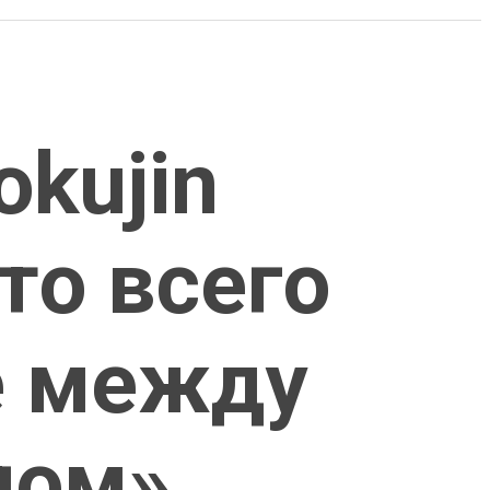
kujin
это всего
е между
лом»