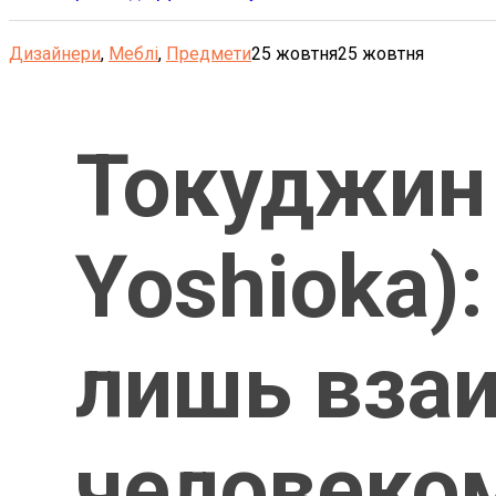
Дизайнери
,
Меблі
,
Предмети
25 жовтня
25 жовтня
Токуджин 
Yoshioka):
лишь вза
человеко