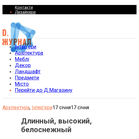
Контакти
Дизайнери
Інтер’єри
Архітектура
Меблі
Декор
Ландшафт
Предмети
Місто
Перейти до Д.Магазину
Архітектура
,
Інтер'єри
17 січня
17 січня
Длинный, высокий,
белоснежный