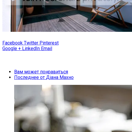
Facebook
Twitter
Pinterest
Google +
LinkedIn
Email
Вам может понравиться
Последнее от
Діана Махно