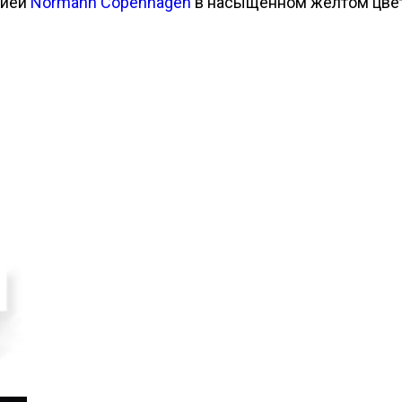
нией
Normann Copenhagen
в насыщенном жёлтом цвет