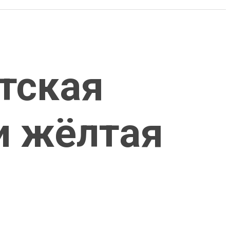
етская
и жёлтая