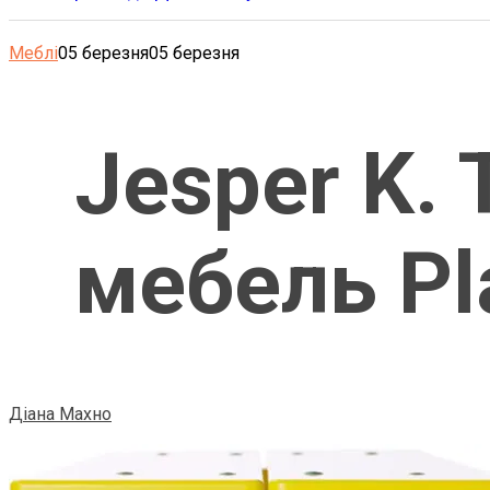
Меблі
05 березня
05 березня
Jesper K.
мебель Pl
Діана Махно