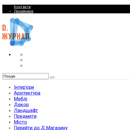
Контакти
Дизайнери
Інтер’єри
Архітектура
Меблі
Декор
Ландшафт
Предмети
Місто
Перейти до Д.Магазину