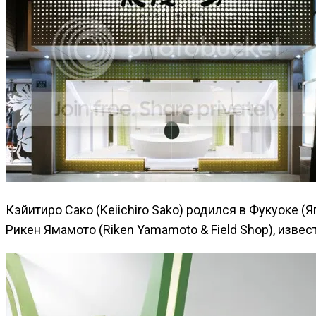
Кэйитиро Сако (Keiichiro Sako) родился в Фукуоке (
Рикен Ямамото (Riken Yamamoto & Field Shop), изв