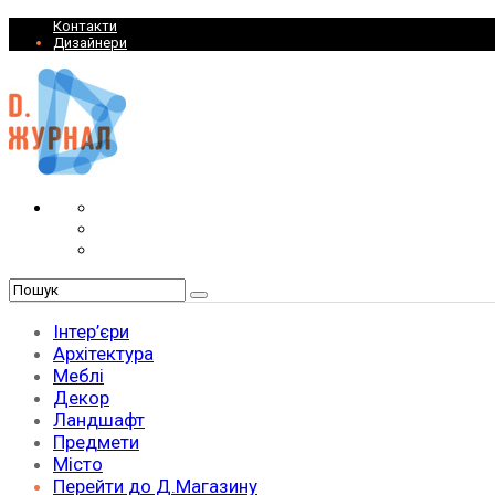
Контакти
Дизайнери
Інтер’єри
Архітектура
Меблі
Декор
Ландшафт
Предмети
Місто
Перейти до Д.Магазину