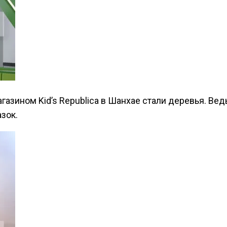
азином Kid’s Republiсa в Шанхае стали деревья. Ведь
зок.