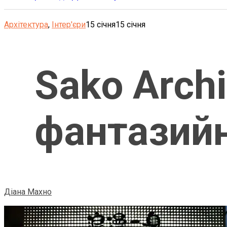
Архітектура
,
Інтер'єри
15 січня
15 січня
Sako Arch
фантазийн
Діана Махно