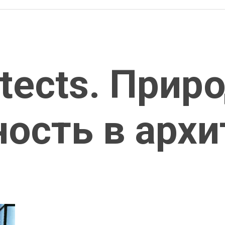
itects. Прир
ость в архи