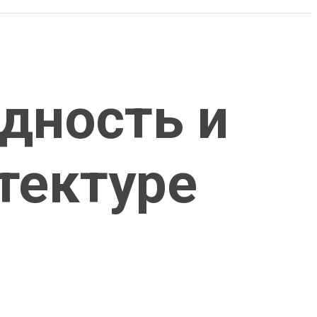
одность и
тектуре