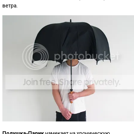
ветра.
Подушка-Парик
намекает на хроническую