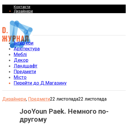
Контакти
Дизайнери
Інтер’єри
Архітектура
Меблі
Декор
Ландшафт
Предмети
Місто
Перейти до Д.Магазину
Дизайнери
,
Предмети
22 листопада
22 листопада
JooYoun Paek. Немного по-
другому