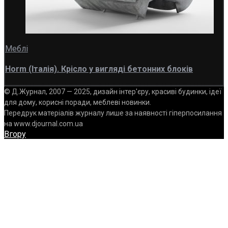
Меблі
Horm (Італія). Крісло у вигляді бетонних блоків
© Д.Журнал, 2007 — 2025, дизайн інтер'єру, красиві будинки, ідеї
для дому, корисні поради, меблеві новинки.
Передрук матеріалів журналу лише за наявності гіперпосилання
на www.djournal.com.ua
Вгору