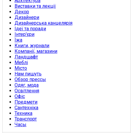
Архітектура
Виставки та лекції
Декор
Дизайнери
Дизайнерська канцелярія
Ідеї та поради
Інтер'єри
Їжа
Книги, журнали
Компанії, магазини
Ландшафт
Меблі
Місто
Нам пишуть
Обзор прессы
Одяг, мода
Освітлення
Офіс
Предмети
Сантехніка
Техника
Транспорт
Часы