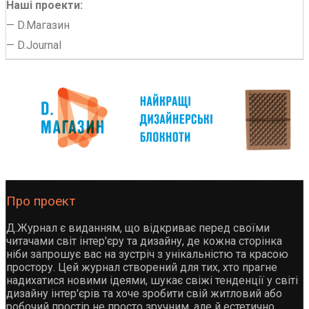
Наші проекти:
—
D.Магазин
—
D.Journal
Про проект
Д.Журнал є виданням, що відкриває перед своїми
читачами світ інтер'єру та дизайну, де кожна сторінка
ніби запрошує вас на зустріч з унікальністю та красою
простору. Цей журнал створений для тих, хто прагне
надихатися новими ідеями, шукає свіжі тенденції у світі
дизайну інтер'єрів та хоче зробити свій житловий або
робочий простір не просто зручним, але й естетично