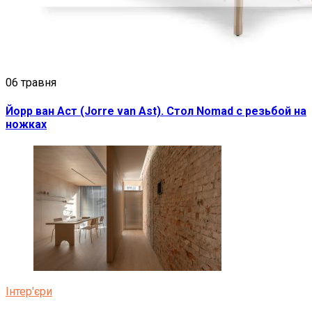
06 травня
Йорр ван Аст (Jorre van Ast). Стол Nomad c резьбой на
ножках
Інтер'єри