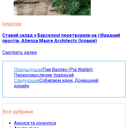
Інтер'єри
Старий склад у Барселоні перетворили на гібридний
простір. Atienza Maure Architects (Іспанія)
Смотреть далее
Предыдущая
Пия Валлен (Pia Wallén).
Переосмысление традиций
Следующая
Собираем идеи. Домашний
дизайн
Все рубрики
Анонси та конкурси