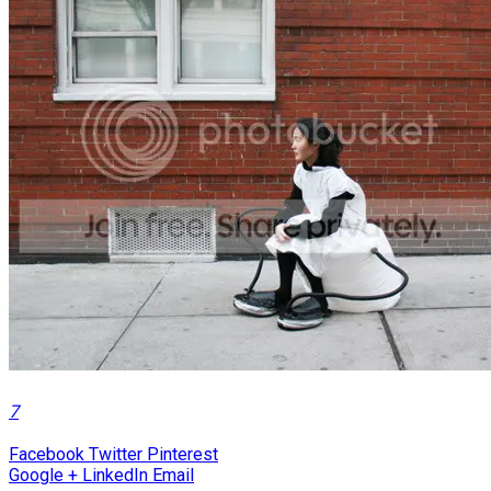
7
Facebook
Twitter
Pinterest
Google +
LinkedIn
Email