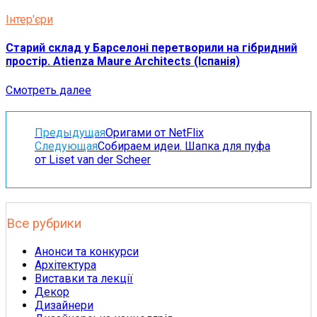
Інтер'єри
Старий склад у Барселоні перетворили на гібридний
простір. Atienza Maure Architects (Іспанія)
Смотреть далее
Предыдущая
Оригами от NetFlix
Следующая
Собираем идеи. Шапка для пуфа
от Liset van der Scheer
Все рубрики
Анонси та конкурси
Архітектура
Виставки та лекції
Декор
Дизайнери