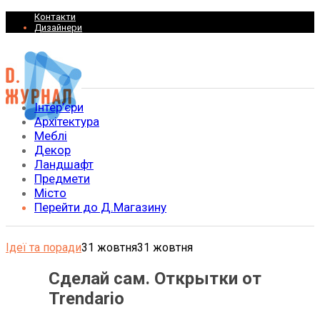
Контакти
Дизайнери
Інтер’єри
Архітектура
Меблі
Декор
Ландшафт
Предмети
Місто
Перейти до Д.Магазину
Ідеї та поради
31 жовтня
31 жовтня
Сделай сам. Открытки от
Trendario