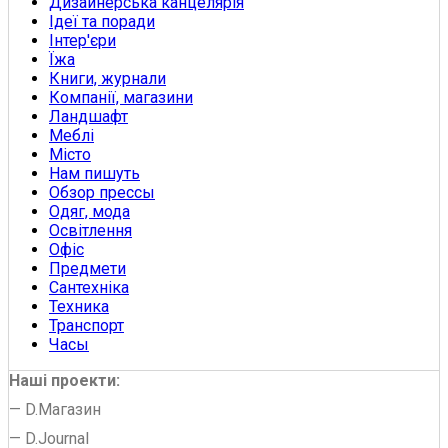
Дизайнерська канцелярія
Ідеї та поради
Інтер'єри
Їжа
Книги, журнали
Компанії, магазини
Ландшафт
Меблі
Місто
Нам пишуть
Обзор прессы
Одяг, мода
Освітлення
Офіс
Предмети
Сантехніка
Техника
Транспорт
Часы
Наші проекти:
—
D.Магазин
—
D.Journal