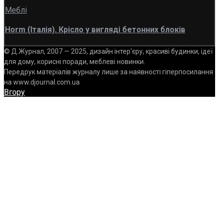
Меблі
Horm (Італія). Крісло у вигляді бетонних блоків
© Д.Журнал, 2007 — 2025, дизайн інтер'єру, красиві будинки, ідеї
для дому, корисні поради, меблеві новинки.
Передрук матеріалів журналу лише за наявності гіперпосилання
на www.djournal.com.ua
Вгору