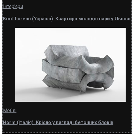
Інтер'єри
Koot bureau (Україна). Квартира молодої пари у Львові
Меблі
Horm (Італія). Крісло у вигляді бетонних блоків