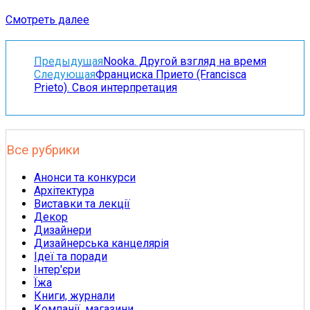
Смотреть далее
Предыдущая
Nooka. Другой взгляд на время
Следующая
Франциска Прието (Francisca
Prieto). Своя интерпретация
Все рубрики
Анонси та конкурси
Архітектура
Виставки та лекції
Декор
Дизайнери
Дизайнерська канцелярія
Ідеї та поради
Інтер'єри
Їжа
Книги, журнали
Компанії, магазини