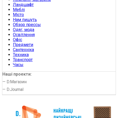
Ландшафт
Меблі
Місто
Нам пишуть
Обзор прессы
Одяг, мода
Освітлення
Офіс
Предмети
Сантехніка
Техника
Транспорт
Часы
Наші проекти:
—
D.Магазин
—
D.Journal