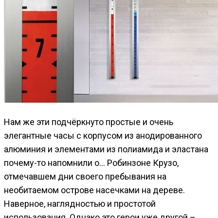
Нам же эти подчёркнуто простые и очень
элегантные часы с корпусом из анодированного
алюминия и элементами из полиамида и эластана
почему-то напомнили о… Робинзоне Крузо,
отмечавшем дни своего пребывания на
необитаемом острове насечками на дереве.
Наверное, наглядностью и простотой
использования. Однако это герои уже другой –