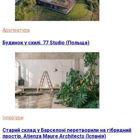
Архітектура
Будинок у схилі. 77 Studio (Польща)
Інтер'єри
Старий склад у Барселоні перетворили на гібридний
простір. Atienza Maure Architects (Іспанія)