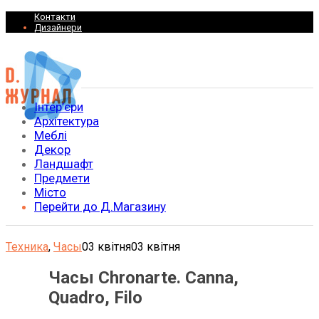
Контакти
Дизайнери
Інтер’єри
Архітектура
Меблі
Декор
Ландшафт
Предмети
Місто
Перейти до Д.Магазину
Техника
,
Часы
03 квітня
03 квітня
Часы Chronarte. Canna,
Quadro, Filo