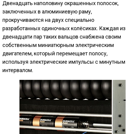
Двенадцать наполовину окрашенных полосок,
заключенных в алюминиевую раму,
прокручиваются на двух специально
разработанных одиночных колёсиках. Каждая из
двенадцати пар таких вальцов снабжена своим
собственным миниатюрным электрическим
двигателем, который перемещает полосу,
используя электрические импульсы с минутным
интервалом.