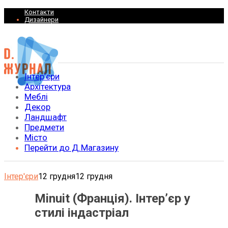
Контакти
Дизайнери
Інтер’єри
Архітектура
Меблі
Декор
Ландшафт
Предмети
Місто
Перейти до Д.Магазину
Інтер'єри
12 грудня
12 грудня
Minuit (Франція). Iнтер’єр у
стилі індастріал