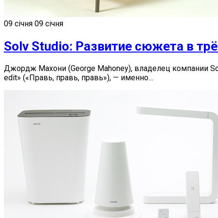
09 січня
09 січня
Solv Studio: Развитие сюжета в тр
Джордж Махони (George Mahoney), владелец компании Solv
edit» («Правь, правь, правь»), — именно…