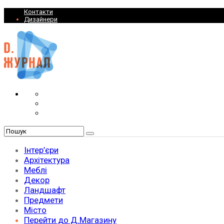
Контакти
Дизайнери
Інтер’єри
Архітектура
Меблі
Декор
Ландшафт
Предмети
Місто
Перейти до Д.Магазину