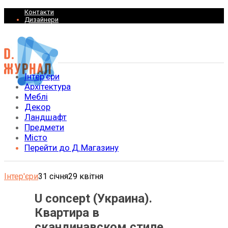
Контакти
Дизайнери
Інтер’єри
Архітектура
Меблі
Декор
Ландшафт
Предмети
Місто
Перейти до Д.Магазину
Інтер'єри
31 січня
29 квітня
U concept (Украина).
Квартира в
скандинавском стиле