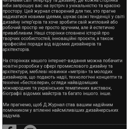
читачами світ інтер'єру та дизайну, де кожна сторінка
ніби запрошує вас на зустріч з унікальністю та красою
простору. Цей журнал створений для тих, хто прагне
надихатися новими ідеями, шукає свіжі тенденції у світі
дизайну інтер'єрів та хоче зробити свій житловий або
робочий простір не просто зручним, але й естетично
привабливим. Наші сторінки сповнені історій про
творчих особистостей, інноваційні проєкти, а також
професійні поради від відомих дизайнерів та
архітекторів.
На сторінках нашого інтернет-видання можна побачити
новітні розробки у сфері промислового дизайну та
архітектури, меблеві новинки «метрів» та молодих
дизайнерів, що подають надії, технологічні концепти та
технічні «бестселери», огляди найвідоміших
міжнародних та українських тематичних виставок,
біографії відомих майстрів та багато іншого. інше.
Ми прагнемо, щоб Д.Журнал став вашим надійним
помічником у втіленні найсміливіших дизайнерських
задумів.