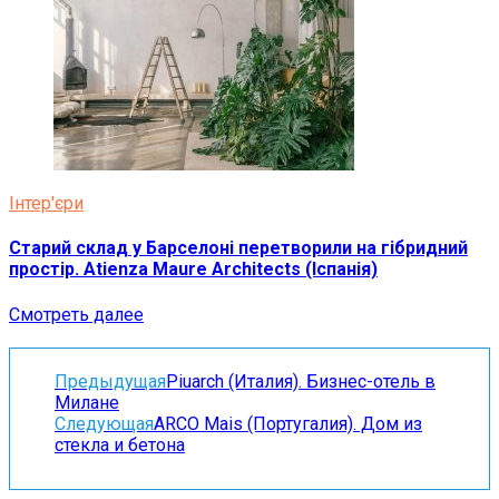
Інтер'єри
Старий склад у Барселоні перетворили на гібридний
простір. Atienza Maure Architects (Іспанія)
Смотреть далее
Предыдущая
Piuarch (Италия). Бизнес-отель в
Милане
Следующая
ARCO Mais (Португалия). Дом из
стекла и бетона