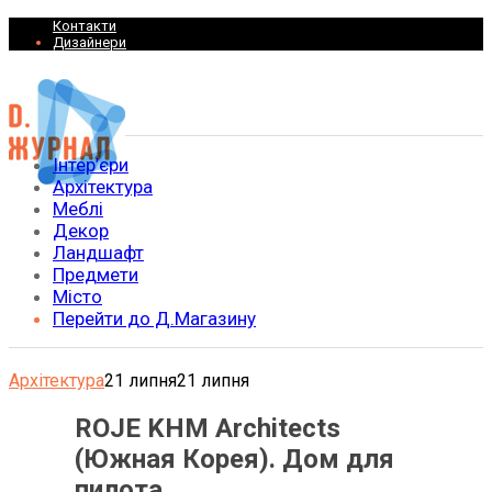
Контакти
Дизайнери
Інтер’єри
Архітектура
Меблі
Декор
Ландшафт
Предмети
Місто
Перейти до Д.Магазину
Архітектура
21 липня
21 липня
ROJE KHM Architects
(Южная Корея). Дом для
пилота