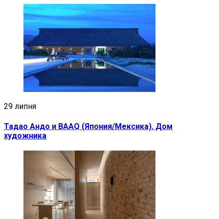
29 липня
Тадао Андо и BAAQ (Япония/Мексика). Дом
художника