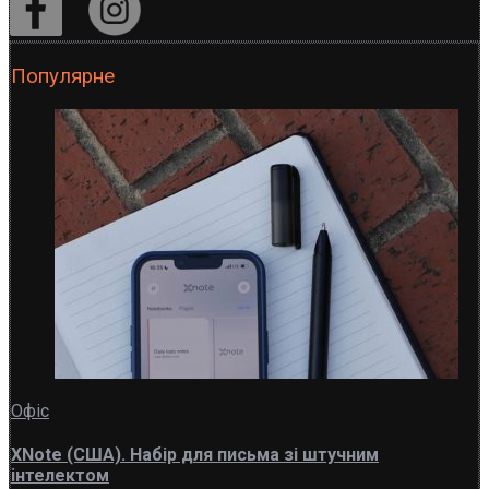
Популярне
Офіс
XNote (США). Набір для письма зі штучним
інтелектом