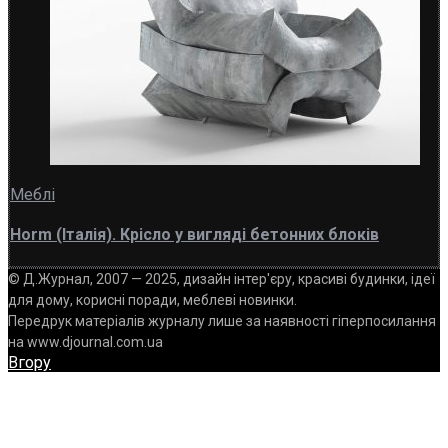
Меблі
Horm (Італія). Крісло у вигляді бетонних блоків
© Д.Журнал, 2007 — 2025, дизайн інтер'єру, красиві будинки, ідеї
для дому, корисні поради, меблеві новинки.
Передрук матеріалів журналу лише за наявності гіперпосилання
на www.djournal.com.ua
Вгору