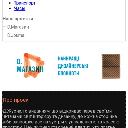
Транспорт
Часы
Наші проекти:
—
D.Магазин
—
D.Journal
Про проект
Д.Журнал є виданням, що відкриває перед своїми
читачами світ інтер'єру та дизайну, де кожна сторінка
ніби запрошує вас на зустріч з унікальністю та красою
простору. Цей журнал створений для тих, хто прагне