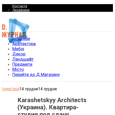
Контакти
Дизайнери
Інтер’єри
Архітектура
Меблі
Декор
Ландшафт
Предмети
Місто
Перейти до Д.Магазину
Інтер'єри
14 грудня
14 грудня
Karashetskyy Architects
(Украина). Квартира-
студия под сдачу