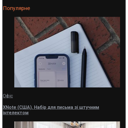
Популярне
Офіс
XNote (США). Набір для письма зі штучним
інтелектом