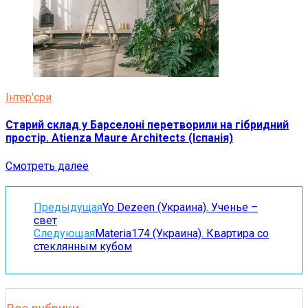
Інтер'єри
Старий склад у Барселоні перетворили на гібридний
простір. Atienza Maure Architects (Іспанія)
Смотреть далее
Предыдущая
Yo Dezeen (Украина). Ученье –
свет
Следующая
Materia174 (Украина). Квартира со
стеклянным кубом