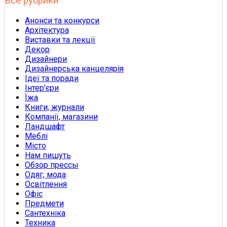
Все рубрики
Анонси та конкурси
Архітектура
Виставки та лекції
Декор
Дизайнери
Дизайнерська канцелярія
Ідеї та поради
Інтер'єри
Їжа
Книги, журнали
Компанії, магазини
Ландшафт
Меблі
Місто
Нам пишуть
Обзор прессы
Одяг, мода
Освітлення
Офіс
Предмети
Сантехніка
Техника