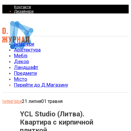
Контакти
Дизайнери
Інтер’єри
Архітектура
Меблі
Декор
Ландшафт
Предмети
Місто
Перейти до Д.Магазину
Інтер'єри
21 липня
01 травня
YCL Studio (Литва).
Квартира с кирпичной
плиткой