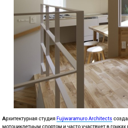
Архитектурная студия
Fujiwaramuro Architects
создал
мотоциклетным спортом и часто участвует в гонках 