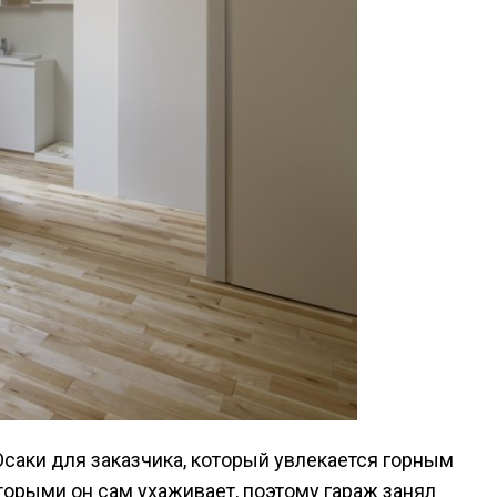
Осаки для заказчика, который увлекается горным
оторыми он сам ухаживает, поэтому гараж занял