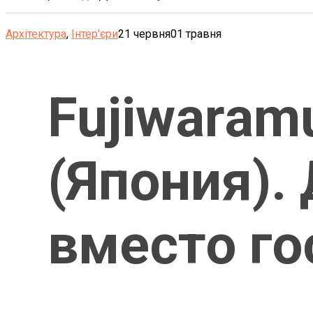
Архітектура
,
Інтер'єри
21 червня
01 травня
Fujiwaramu
(Япония).
вместо го