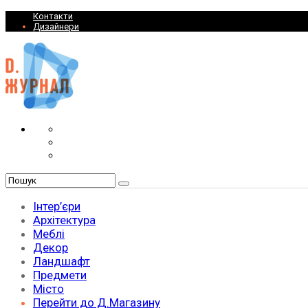
Контакти
Дизайнери
Інтер’єри
Архітектура
Меблі
Декор
Ландшафт
Предмети
Місто
Перейти до Д.Магазину