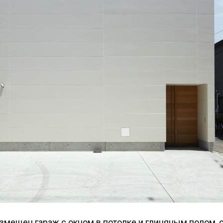
размещен гараж с окном в потолке и глиняным полом