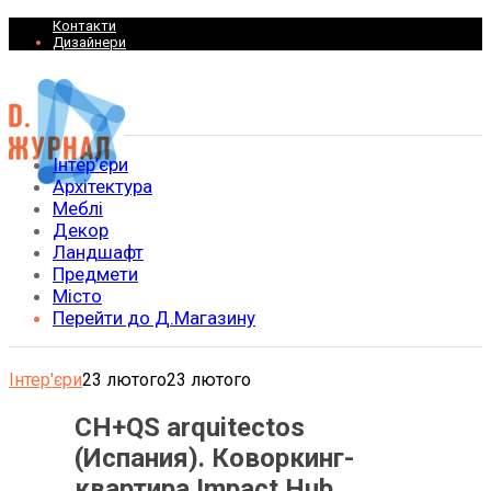
Контакти
Дизайнери
Інтер’єри
Архітектура
Меблі
Декор
Ландшафт
Предмети
Місто
Перейти до Д.Магазину
Інтер'єри
23 лютого
23 лютого
CH+QS arquitectos
(Испания). Коворкинг-
квартира Impact Hub