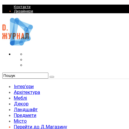
Контакти
Дизайнери
Інтер’єри
Архітектура
Меблі
Декор
Ландшафт
Предмети
Місто
Перейти до Д.Магазину