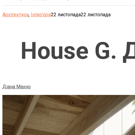
Архітектура
,
Інтер'єри
22 листопада
22 листопада
House G. 
Діана Махно