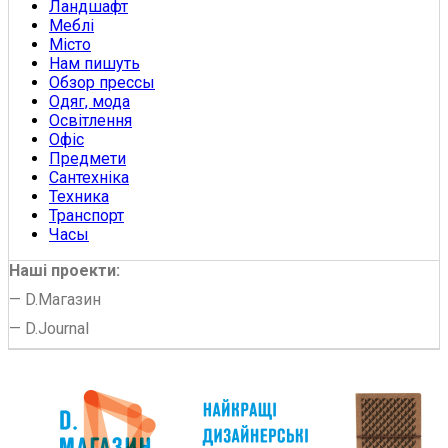
Ландшафт
Меблі
Місто
Нам пишуть
Обзор прессы
Одяг, мода
Освітлення
Офіс
Предмети
Сантехніка
Техника
Транспорт
Часы
Наші проекти:
—
D.Магазин
—
D.Journal