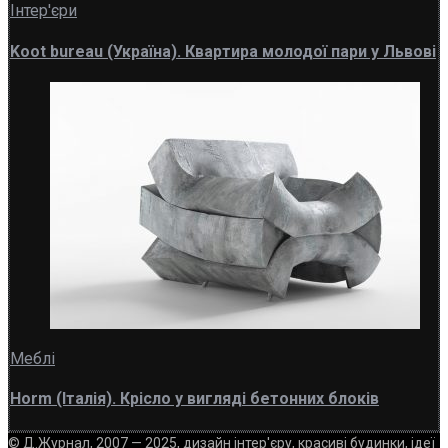
Інтер'єри
Koot bureau (Україна). Квартира молодої пари у Львові
Меблі
Horm (Італія). Крісло у вигляді бетонних блоків
© Д.Журнал, 2007 — 2025, дизайн інтер'єру, красиві будинки, ідеї