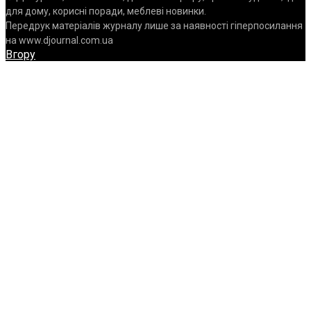
для дому, корисні поради, меблеві новинки.
Передрук матеріалів журналу лише за наявності гіперпосилання
на www.djournal.com.ua
Вгору