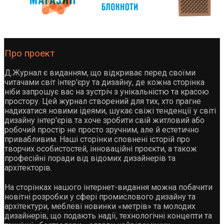
Про проект
Д.Журнал є виданням, що відкриває перед своїми
читачами світ інтер'єру та дизайну, де кожна сторінка
ніби запрошує вас на зустріч з унікальністю та красою
простору. Цей журнал створений для тих, хто прагне
надихатися новими ідеями, шукає свіжі тенденції у світі
дизайну інтер'єрів та хоче зробити свій житловий або
робочий простір не просто зручним, але й естетично
привабливим. Наші сторінки сповнені історій про
творчих особистостей, інноваційні проєкти, а також
професійні поради від відомих дизайнерів та
архітекторів.
На сторінках нашого інтернет-видання можна побачити
новітні розробки у сфері промислового дизайну та
архітектури, меблеві новинки «метрів» та молодих
дизайнерів, що подають надії, технологічні концепти та