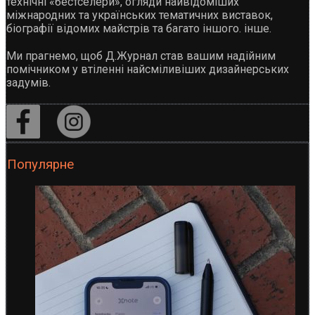
технічні «бестселери», огляди найвідоміших
міжнародних та українських тематичних виставок,
біографії відомих майстрів та багато іншого. інше.
Ми прагнемо, щоб Д.Журнал став вашим надійним
помічником у втіленні найсміливіших дизайнерських
задумів.
Популярне