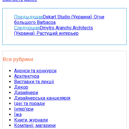
Предыдущая
Dekart Studio (Украина). Огни
большого Barbacoa
Следующая
Dmytro Aranchii Architects
(Украина). Растущий интерьер
Все рубрики
Анонси та конкурси
Архітектура
Виставки та лекції
Декор
Дизайнери
Дизайнерська канцелярія
Ідеї та поради
Інтер'єри
Їжа
Книги, журнали
Компанії, магазини