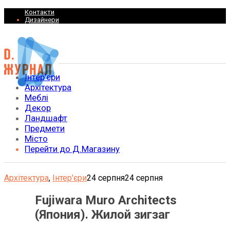
Контакти
Дизайнери
Інтер’єри
Архітектура
Меблі
Декор
Ландшафт
Предмети
Місто
Перейти до Д.Магазину
Архітектура
,
Інтер'єри
24 серпня
24 серпня
Fujiwara Muro Architects
(Япония). Жилой зигзаг