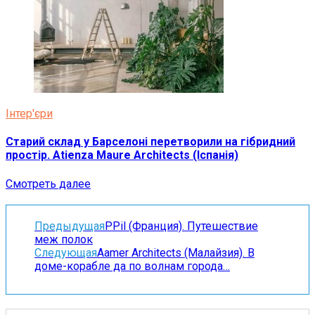
Інтер'єри
Старий склад у Барселоні перетворили на гібридний
простір. Atienza Maure Architects (Іспанія)
Смотреть далее
Предыдущая
PPil (Франция). Путешествие
меж полок
Следующая
Aamer Architects (Малайзия). В
доме-корабле да по волнам города…