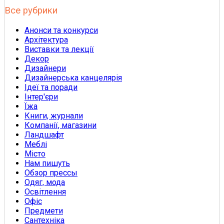
Все рубрики
Анонси та конкурси
Архітектура
Виставки та лекції
Декор
Дизайнери
Дизайнерська канцелярія
Ідеї та поради
Інтер'єри
Їжа
Книги, журнали
Компанії, магазини
Ландшафт
Меблі
Місто
Нам пишуть
Обзор прессы
Одяг, мода
Освітлення
Офіс
Предмети
Сантехніка