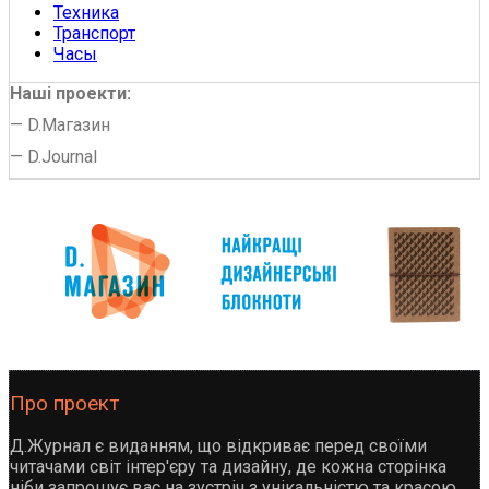
Техника
Транспорт
Часы
Наші проекти:
—
D.Магазин
—
D.Journal
Про проект
Д.Журнал є виданням, що відкриває перед своїми
читачами світ інтер'єру та дизайну, де кожна сторінка
ніби запрошує вас на зустріч з унікальністю та красою