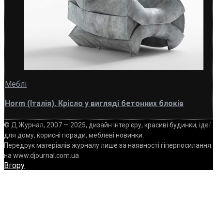
Меблі
Horm (Італія). Крісло у вигляді бетонних блоків
© Д.Журнал, 2007 — 2025, дизайн інтер'єру, красиві будинки, ідеї
для дому, корисні поради, меблеві новинки.
Передрук матеріалів журналу лише за наявності гіперпосилання
на www.djournal.com.ua
Вгору