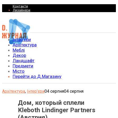
Контакти
Дизайнери
Інтер’єри
Архітектура
Меблі
Декор
Ландшафт
Предмети
Місто
Перейти до Д.Магазину
Архітектура
,
Інтер'єри
04 серпня
04 серпня
Дом, который сплели
Kleboth Lindinger Partners
(Австрия)