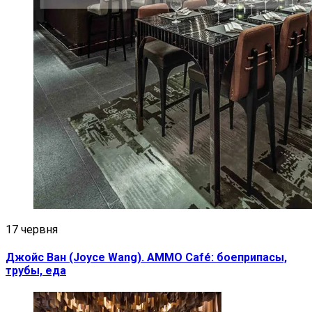
17 червня
Джойс Ван (Joyce Wang). AMMO Café: боеприпасы,
трубы, еда