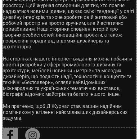
простору. Цей журнал створений для тих, хто прагне
надихатися новими ідеями, шукає свіжі тенденції у світі
дизайну інтер'єрів та хоче зробити свій житловий або
робочий простір не просто зручним, але й естетично
привабливим. Наші сторінки сповнені історій про
творчих особистостей, інноваційні проєкти, а також
професійні поради від відомих дизайнерів та
архітекторів.
На сторінках нашого інтернет-видання можна побачити
новітні розробки у сфері промислового дизайну та
архітектури, меблеві новинки «метрів» та молодих
дизайнерів, що подають надії, технологічні концепти та
технічні «бестселери», огляди найвідоміших
міжнародних та українських тематичних виставок,
біографії відомих майстрів та багато іншого. інше.
Ми прагнемо, щоб Д.Журнал став вашим надійним
помічником у втіленні найсміливіших дизайнерських
задумів.