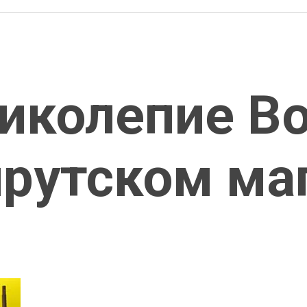
ликолепие В
йрутском ма