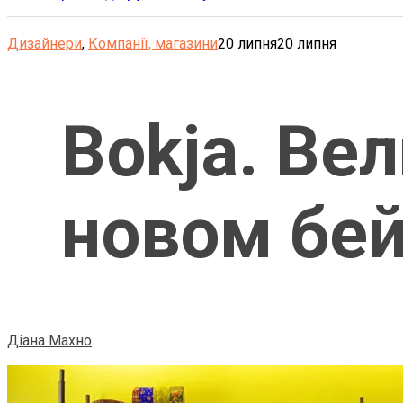
Дизайнери
,
Компанії, магазини
20 липня
20 липня
Bokja. Ве
новом бе
Діана Махно