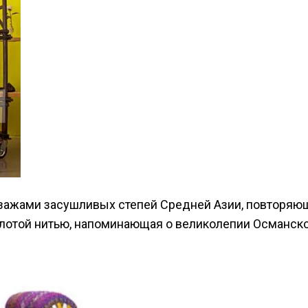
йзажами засушливых степей Средней Азии, повторя
олотой нитью, напоминающая о великолепии Османск