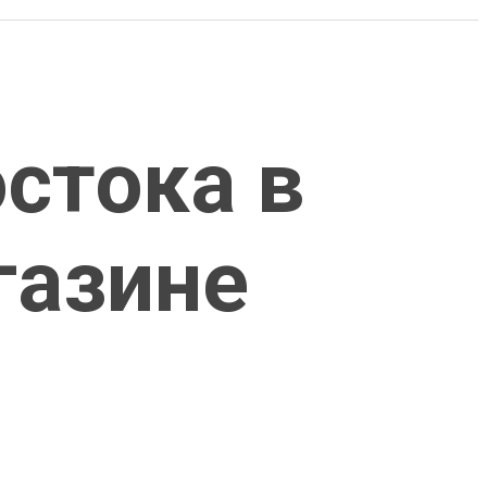
остока в
газине