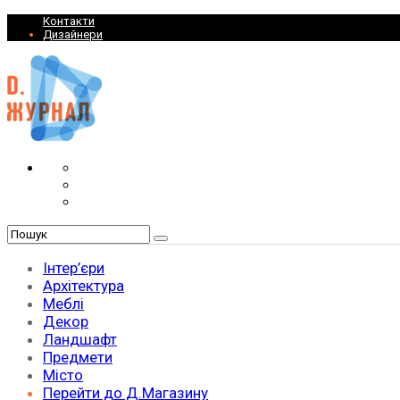
Контакти
Дизайнери
Інтер’єри
Архітектура
Меблі
Декор
Ландшафт
Предмети
Місто
Перейти до Д.Магазину