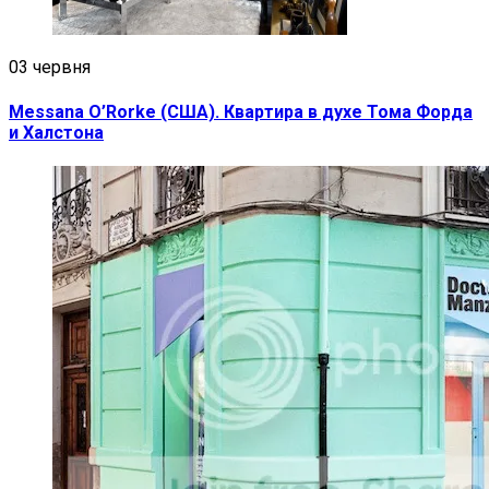
03 червня
Messana O’Rorke (США). Квартира в духе Тома Форда
и Халстона