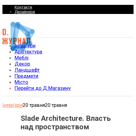
Контакти
Дизайнери
Інтер’єри
Архітектура
Меблі
Декор
Ландшафт
Предмети
Місто
Перейти до Д.Магазину
Інтер'єри
20 травня
20 травня
Slade Architecture. Власть
над пространством