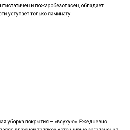
антистатичен и пожаробезопасен, обладает
ти уступает только ламинату.
ная уборка покрытия – «всухую». Ежедневно
удаляя влажной тряпкой устойчивые загрязнения.