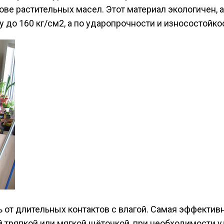
ове растительных масел. Этот материал экологичен, 
до 160 кг/см2, а по ударопрочности и износостойкос
 от длительных контактов с влагой. Самая эффектив
ой тряпкой или мягкой щёточкой, при необходимости 