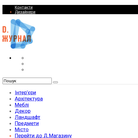
Контакти
Дизайнери
Інтер’єри
Архітектура
Меблі
Декор
Ландшафт
Предмети
Місто
Перейти до Д.Магазину