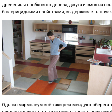
древесины пробкового дерева, джута и смол на осн
бактерицидными свойствами, выдерживает нагрузку 
Однако мармолеум всё-таки рекомендуют оберегать
следует удалять пятна и вытирать грязь с пола сух