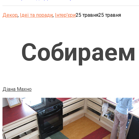
Декор
,
Ідеї та поради
,
Інтер'єри
25 травня
25 травня
Собираем 
Діана Махно