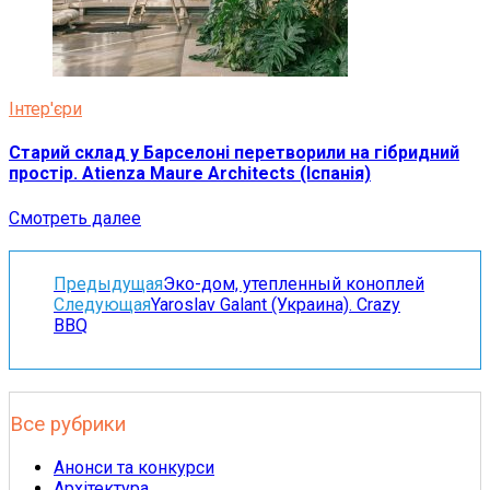
Інтер'єри
Старий склад у Барселоні перетворили на гібридний
простір. Atienza Maure Architects (Іспанія)
Смотреть далее
Предыдущая
Эко-дом, утепленный коноплей
Следующая
Yaroslav Galant (Украина). Crazy
BBQ
Все рубрики
Анонси та конкурси
Архітектура