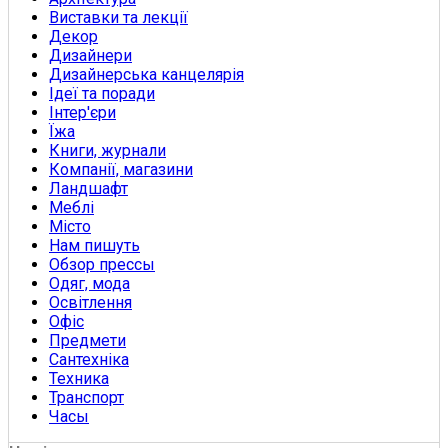
Виставки та лекції
Декор
Дизайнери
Дизайнерська канцелярія
Ідеї та поради
Інтер'єри
Їжа
Книги, журнали
Компанії, магазини
Ландшафт
Меблі
Місто
Нам пишуть
Обзор прессы
Одяг, мода
Освітлення
Офіс
Предмети
Сантехніка
Техника
Транспорт
Часы