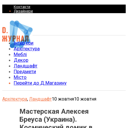
Контакти
Дизайнери
Інтер’єри
Архітектура
Меблі
Декор
Ландшафт
Предмети
Місто
Перейти до Д.Магазину
Архітектура
,
Ландшафт
10 жовтня
10 жовтня
Мастерская Алексея
Бреуса (Украина).
Космический домик в