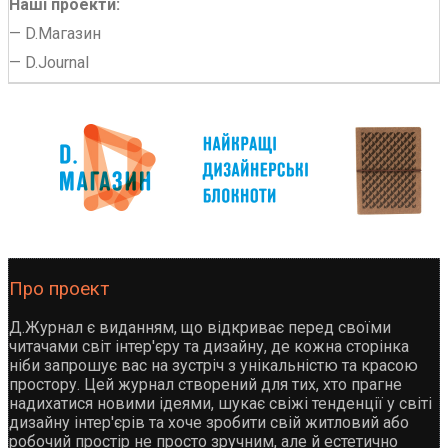
Наші проекти:
—
D.Магазин
—
D.Journal
Про проект
Д.Журнал є виданням, що відкриває перед своїми
читачами світ інтер'єру та дизайну, де кожна сторінка
ніби запрошує вас на зустріч з унікальністю та красою
простору. Цей журнал створений для тих, хто прагне
надихатися новими ідеями, шукає свіжі тенденції у світі
дизайну інтер'єрів та хоче зробити свій житловий або
робочий простір не просто зручним, але й естетично