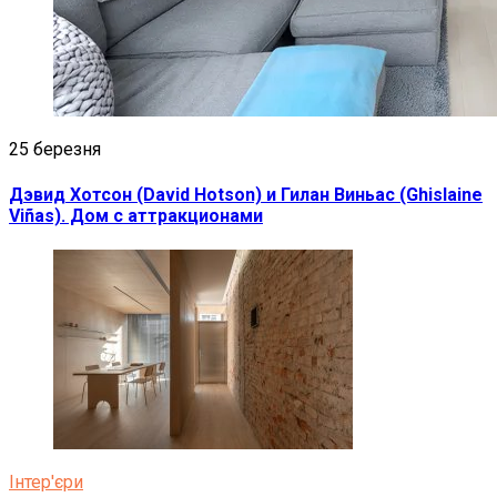
25 березня
Дэвид Хотсон (David Hotson) и Гилан Виньас (Ghislaine
Viñas). Дом с аттракционами
Інтер'єри