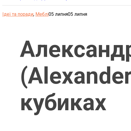
Ідеї та поради
,
Меблі
05 липня
05 липня
Александ
(Alexander
кубиках