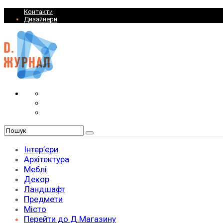
Контакти
Дизайнери
Інтер’єри
Архітектура
Меблі
Декор
Ландшафт
Предмети
Місто
Перейти до Д.Магазину