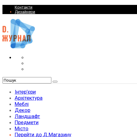
Контакти
Дизайнери
Інтер’єри
Архітектура
Меблі
Декор
Ландшафт
Предмети
Місто
Перейти до Д.Магазину