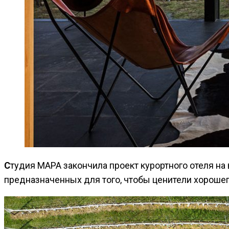
Студия MAPA закончила проект курортного отеля на винодельне крафтовых вин Sacromonte. Отель представляет собой 13 минималистичных коттеджей,
предназначенных для того, чтобы ценители хорошег