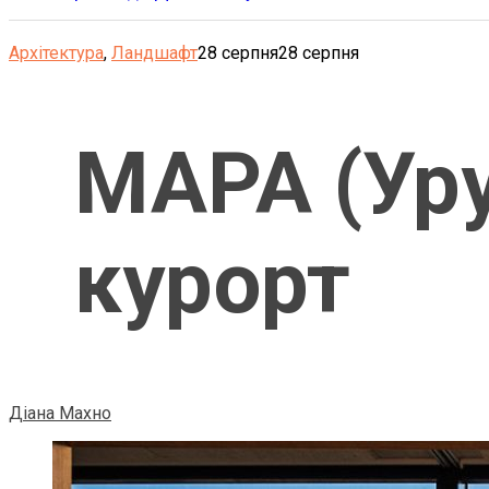
Архітектура
,
Ландшафт
28 серпня
28 серпня
MAPA (Уру
курорт
Діана Махно