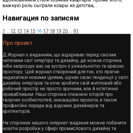
важную роль сыграли ковры из детства,…
Навигация по записям
1
…
12
13
14
15
16
17
18
19
20
…
91
Про проект
Д.Журнал є виданням, що відкриває перед своїми
читачами світ інтер'єру та дизайну, де кожна сторінка
ніби запрошує вас на зустріч з унікальністю та красою
простору. Цей журнал створений для тих, хто прагне
надихатися новими ідеями, шукає свіжі тенденції у світі
дизайну інтер'єрів та хоче зробити свій житловий або
робочий простір не просто зручним, але й естетично
привабливим. Наші сторінки сповнені історій про
творчих особистостей, інноваційні проєкти, а також
професійні поради від відомих дизайнерів та
архітекторів.
На сторінках нашого інтернет-видання можна побачити
новітні розробки у сфері промислового дизайну та