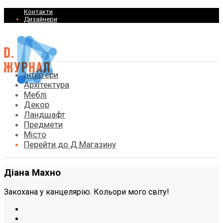
Контакти
Дизайнери
Інтер’єри
Архітектура
Меблі
Декор
Ландшафт
Предмети
Місто
Перейти до Д.Магазину
Діана Махно
Закохана у канцелярію. Кольори мого світу!