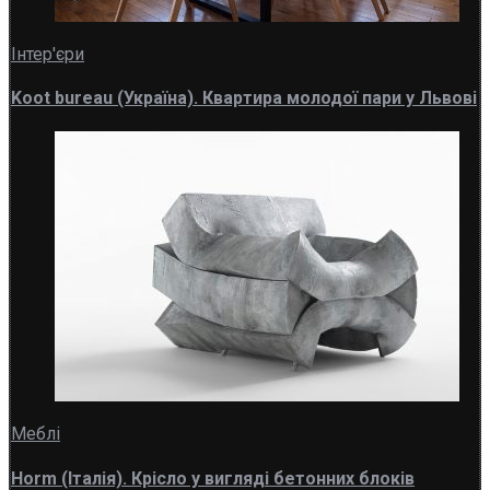
Інтер'єри
Koot bureau (Україна). Квартира молодої пари у Львові
Меблі
Horm (Італія). Крісло у вигляді бетонних блоків