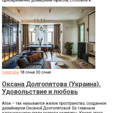
одновременно домашним офисом, столовой и…
Інтер'єри
18 січня
30 січня
Оксана Долгопятова (Украина).
Удовольствие и любовь
Alise – так называется жилое пространство, созданное
дизайнером Оксаной Долгопятовой. Ее главным
вдохновением стали хозяева квартиры. Кроме этого,