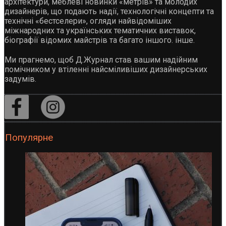
архітектури, меблеві новинки «метрів» та молодих
дизайнерів, що подають надії, технологічні концепти та
технічні «бестселери», огляди найвідоміших
міжнародних та українських тематичних виставок,
біографії відомих майстрів та багато іншого. інше.
Ми прагнемо, щоб Д.Журнал став вашим надійним
помічником у втіленні найсміливіших дизайнерських
задумів.
Популярне